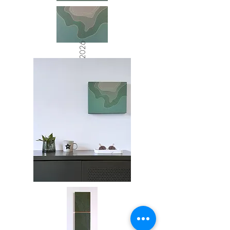
raphic - Série 2026
G
eo
G